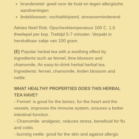
brandenetel: goed voor de huid en tegen allergische
aandoeningen
lindebloesem: vochtafdrijvend, stressverminderend
Advies Neef Rob; Opschenktemperatuur 100 C. 1,5
theelepel per kop. Trektijd 5-7 minuten. Verpakt in
hersluitbaar zakje van 100 gram.
(E)
Popular herbal tea with a soothing effect by
ingredients such as fennel, lime blossom and
chamomile, An easy-to-drink herbal herbal tea.
Ingredients: fennel, chamomile, linden blossom and
nettle.
WHAT HEALTHY PROPERTIES DOES THIS HERBAL
TEA HAVE?
- Fennel: is good for the bones, for the heart and the
vessels, improves the immune system, ensures a better
intestinal function.
- Chamomile: analgesic, reduces stress, beneficial for flu
and colds.
- burning nettle: good for the skin and against allergic