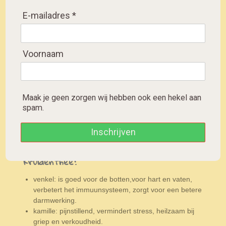
E-mailadres *
S
S
S
S
h
h
h
h
a
a
a
a
r
r
r
r
Voornaam
kruidenthee verminderd stress en
e
e
e
e
kalmeert maag en darmen
(NL)
Populaire kruidenthee met een rustgevende
Maak je geen zorgen wij hebben ook een hekel aan
werking door ingrediënten als venkel, Lindebloesem en
spam.
kamille, Een makkelijk drinkbare ontzorgende
kruidenthee.Ingrediënten: venkel, kamille, lindebloesem
en brandnetel.
Inschrijven
Welke gezonde eigenschappen heeft deze
kruidenthee?
venkel: is goed voor de botten,voor hart en vaten,
verbetert het immuunsysteem, zorgt voor een betere
darmwerking.
kamille: pijnstillend, vermindert stress, heilzaam bij
griep en verkoudheid.