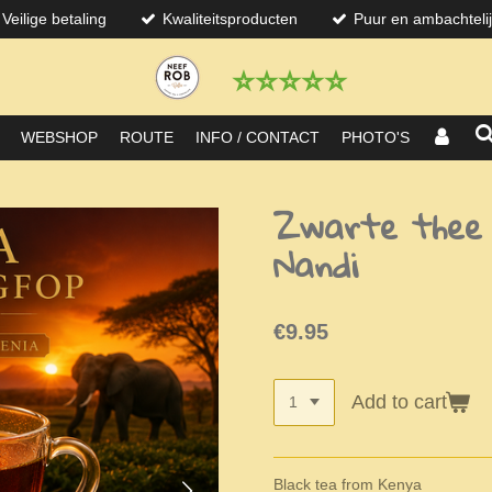
Veilige betaling
Kwaliteitsproducten
Puur en ambachteli
⭐️⭐️⭐️⭐️⭐️
WEBSHOP
ROUTE
INFO / CONTACT
PHOTO'S
Zwarte thee 
Nandi
€9.95
Add to cart
Black tea from Kenya