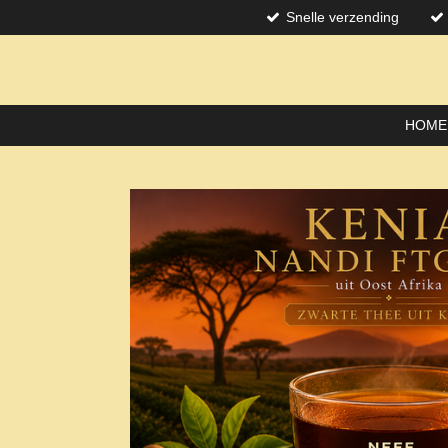
Snelle verzending
Skip
to
main
content
HOME