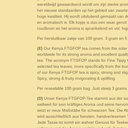
wereldwijd gewaardeerd wordt om zijn sterke aro
het nieuwe standaarden op het gebied van zwarte
hoge kwaliteit. Hij wordt uitsluitend gemaakt van
en aromatisch is. Elk kopje is dus een waar genot 
roodbruin en het aroma is sprankelend en vol. Ing
Per hersluitbaar zakje van 100 gram. 3 gram en 5
(E)
Our Kenya FTGFOP tea comes from the solar cor
worldwide for its strong aroma and excellent qual
tea. The acronym FTGFOP stands for Fine Tippy Gol
selected tea leaves, more specifically from the bud
of our Kenya FTGFOP tea is spicy, strong and slight
Spicy, strong & fruity invigorating & uplifting
Per resealable 100 gram bag. Just steep 3 grams a
(D)
Unser Kenya FTGFOP-Tee stammt aus der sonni
weltweit für sein kräftiges Aroma und seine her
setzt er neue Maßstäbe für schwarzen Tee. Die Ab
wird ausschließlich aus feinsten, handverlesenen 
Jede Tasse ist somit ein wahrer Genuss für Teeken