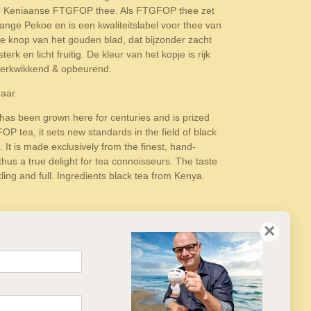
onze Keniaanse FTGFOP thee. Als FTGFOP thee zet
ge Pekoe en is een kwaliteitslabel voor thee van
de knop van het gouden blad, dat bijzonder zacht
 en licht fruitig. De kleur van het kopje is rijk
g verkwikkend & opbeurend.
aar.
as been grown here for centuries and is prized
 tea, it sets new standards in the field of black
It is made exclusively from the finest, hand-
thus a true delight for tea connoisseurs. The taste
ling and full. Ingredients black tea from Kenya.
×
ier wird seit Jahrhunderten Tee angebaut, der
 kenianischen FTGFOP-Tee voraus. Als FTGFOP-Tee
ist ein Qualitätslabel für hochwertigen Tee. Er
lattes, die besonders weich und aromatisch ist.
leicht fruchtig. Die Farbe der Tasse ist satt