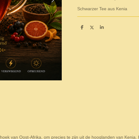
Schwarzer Tee aus Kenia
S
S
S
h
h
h
a
a
a
r
r
r
e
e
e
k van Oost-Afrika, om precies te zijn uit de hooglanden van Kenia. 