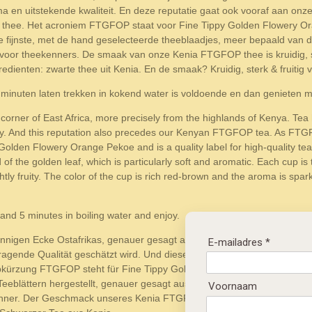
ma en uitstekende kwaliteit. En deze reputatie gaat ook vooraf aan 
 thee. Het acroniem FTGFOP staat voor Fine Tippy Golden Flowery Oran
 de fijnste, met de hand geselecteerde theeblaadjes, meer bepaald van 
voor theekenners. De smaak van onze Kenia FTGFOP thee is kruidig, sterk
redienten: zwarte thee uit Kenia. En de smaak? Kruidig, sterk & fruiti
 minuten laten trekken in kokend water is voldoende en dan genieten m
ner of East Africa, more precisely from the highlands of Kenya. Tea h
ity. And this reputation also precedes our Kenyan FTGFOP tea. As FTGFOP
den Flowery Orange Pekoe and is a quality label for high-quality tea. 
 of the golden leaf, which is particularly soft and aromatic. Each cup is 
ly fruity. The color of the cup is rich red-brown and the aroma is spark
nd 5 minutes in boiling water and enjoy.
gen Ecke Ostafrikas, genauer gesagt aus dem Hochland von Kenia. H
E-mailadres *
vorragende Qualität geschätzt wird. Und dieser Ruf eilt auch unserem
kürzung FTGFOP steht für Fine Tippy Golden Flowery Orange Pekoe und 
Teeblättern hergestellt, genauer gesagt aus der Knospe des goldenen B
Voornaam
ner. Der Geschmack unseres Kenia FTGFOP Tees ist würzig, kräftig und 