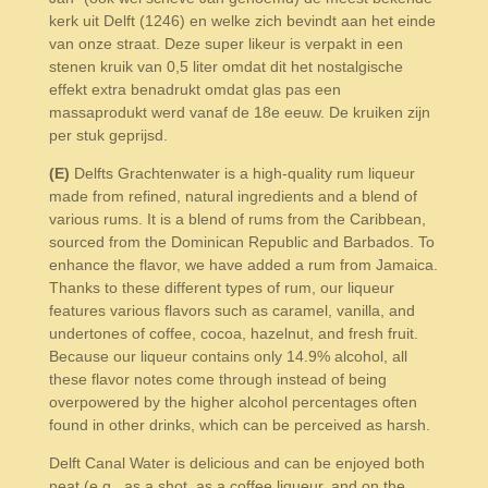
kerk uit Delft (1246) en welke zich bevindt aan het einde
van
onze straat. Deze super likeur is verpakt in een
stenen kruik van 0,5 liter omdat dit het nostalgische
effekt extra benadrukt omdat glas pas een
massaprodukt werd vanaf de 18e eeuw.
De kruiken zijn
per stuk geprijsd.
(E)
Delfts Grachtenwater is a high-quality rum liqueur
made from refined, natural ingredients and a blend of
various rums. It is a blend of rums from the Caribbean,
sourced from the Dominican Republic and Barbados. To
enhance the flavor, we have added a rum from Jamaica.
Thanks to these different types of rum, our liqueur
features various flavors such as caramel, vanilla, and
undertones of coffee, cocoa, hazelnut, and fresh fruit.
Because our liqueur contains only 14.9% alcohol, all
these flavor notes come through instead of being
overpowered by the higher alcohol percentages often
found in other drinks, which can be perceived as harsh.
Delft Canal Water is delicious and can be enjoyed both
neat (e.g., as a shot, as a coffee liqueur, and on the