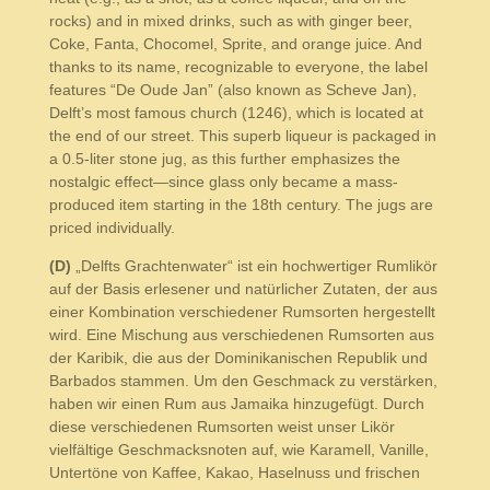
rocks) and in mixed drinks, such as with ginger beer,
Coke, Fanta, Chocomel, Sprite, and orange juice. And
thanks to its name, recognizable to everyone, the label
features “De Oude Jan” (also known as Scheve Jan),
Delft’s most famous church (1246), which is located at
the end of our street. This superb liqueur is packaged in
a 0.5-liter stone jug, as this further emphasizes the
nostalgic effect—since glass only became a mass-
produced item starting in the 18th century. The jugs are
priced individually.
(D)
„Delfts Grachtenwater“ ist ein hochwertiger Rumlikör
auf der Basis erlesener und natürlicher Zutaten, der aus
einer Kombination verschiedener Rumsorten hergestellt
wird. Eine Mischung aus verschiedenen Rumsorten aus
der Karibik, die aus der Dominikanischen Republik und
Barbados stammen. Um den Geschmack zu verstärken,
haben wir einen Rum aus Jamaika hinzugefügt. Durch
diese verschiedenen Rumsorten weist unser Likör
vielfältige Geschmacksnoten auf, wie Karamell, Vanille,
Untertöne von Kaffee, Kakao, Haselnuss und frischen