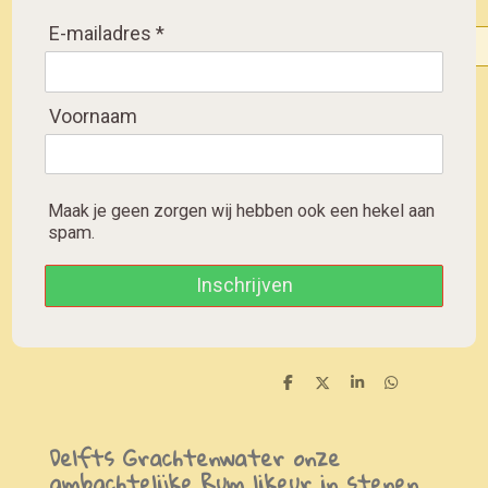
E-mailadres *
Send
Voornaam
Sold out
Maak je geen zorgen wij hebben ook een hekel aan
spam.
Craft rum liqueur
Inschrijven
Handwerklich
hergestellter Rum-Likör
S
S
S
S
h
h
h
h
a
a
a
a
r
r
r
r
Delfts Grachtenwater onze
e
e
e
e
ambachtelijke Rum likeur in stenen