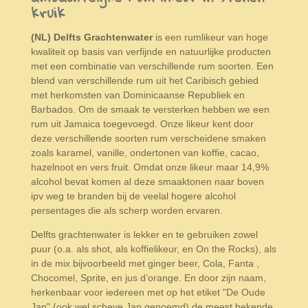
kruik
(NL) Delfts Grachtenwater
is een rumlikeur van hoge
kwaliteit op basis van verfijnde en natuurlijke producten
met een combinatie van verschillende rum soorten. Een
blend van verschillende rum uit het Caribisch gebied
met herkomsten van Dominicaanse Republiek en
Barbados. Om de smaak te versterken hebben we een
rum uit Jamaica toegevoegd. Onze likeur kent door
deze verschillende soorten rum verscheidene smaken
zoals karamel, vanille, ondertonen van koffie, cacao,
hazelnoot en vers fruit. Omdat onze likeur maar 14,9%
alcohol bevat komen al deze smaaktonen naar boven
ipv weg te branden bij de veelal hogere alcohol
persentages die als scherp worden ervaren.
Delfts grachtenwater is lekker en te gebruiken zowel
puur (o.a. als shot, als koffielikeur, en On the Rocks), als
in de mix bijvoorbeeld met ginger beer, Cola, Fanta ,
Chocomel, Sprite, en jus d’orange. En door zijn naam,
herkenbaar voor iedereen met op het etiket "De Oude
Jan" (ook wel scheve Jan genoemd) de meest bekende