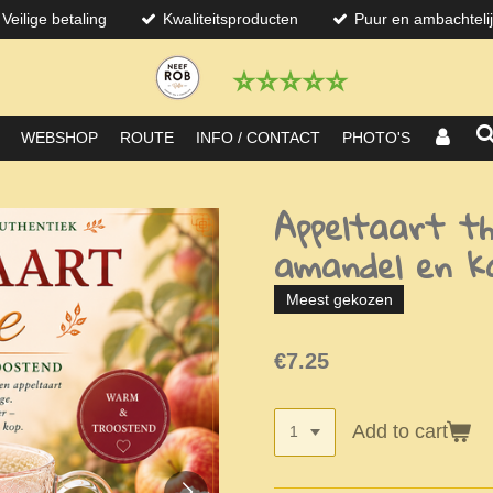
Veilige betaling
Kwaliteitsproducten
Puur en ambachteli
⭐️⭐️⭐️⭐️⭐️
WEBSHOP
ROUTE
INFO / CONTACT
PHOTO'S
Appeltaart th
amandel en k
Meest gekozen
€7.25
Add to cart