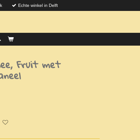
jk
Echte winkel in Delft
ee, Fruit met
aneel