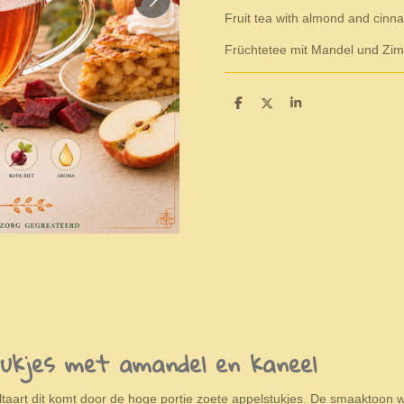
Fruit tea with almond and cinna
Früchtetee mit Mandel und Zi
S
S
S
h
h
h
a
a
a
r
r
r
e
e
e
tukjes met amandel en kaneel
eltaart dit komt door de hoge portie zoete appelstukjes. De smaaktoon wo