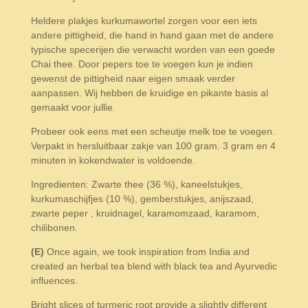
Heldere plakjes kurkumawortel zorgen voor een iets
andere pittigheid, die hand in hand gaan met de andere
typische specerijen die verwacht worden van een goede
Chai thee. Door pepers toe te voegen kun je indien
gewenst de pittigheid naar eigen smaak verder
aanpassen. Wij hebben de kruidige en pikante basis al
gemaakt voor jullie.
Probeer ook eens met een scheutje melk toe te voegen.
Verpakt in hersluitbaar zakje van 100 gram. 3 gram en 4
minuten in kokendwater is voldoende.
Ingredienten: Zwarte thee (36 %), kaneelstukjes,
kurkumaschijfjes (10 %), gemberstukjes, anijszaad,
zwarte peper , kruidnagel, karamomzaad, karamom,
chilibonen.
(E)
Once again, we took inspiration from India and
created an herbal tea blend with black tea and Ayurvedic
influences.
Bright slices of turmeric root provide a slightly different