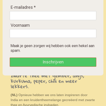
E-mailadres *
Turmeric Chai, black tea
with spices, chili and
pepper
Voornaam
Kurkuma Chai,
schwarzer Tee mit
Gewürzen, chili und
Pfeffer
Maak je geen zorgen wij hebben ook een hekel aan
spam.
S
S
S
S
Inschrijven
h
h
h
h
a
a
a
a
r
r
r
r
zwarte thee met gember, anijs,
e
e
e
e
kurkuma, peper, chili en meer
lekkers.
(NL)
Opnieuw hebben we ons laten inspireren door
India en een kruidentheemelange gecreëerd met zwarte
thee en Ayurvedische invloeden.