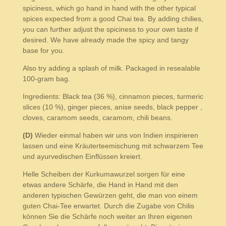
spiciness, which go hand in hand with the other typical
spices expected from a good Chai tea. By adding chilies,
you can further adjust the spiciness to your own taste if
desired. We have already made the spicy and tangy
base for you.
Also try adding a splash of milk. Packaged in resealable
100-gram bag.
Ingredients: Black tea (36 %), cinnamon pieces, turmeric
slices (10 %), ginger pieces, anise seeds, black pepper ,
cloves, caramom seeds, caramom, chili beans.
(D)
Wieder einmal haben wir uns von Indien inspirieren
lassen und eine Kräuterteemischung mit schwarzem Tee
und ayurvedischen Einflüssen kreiert.
Helle Scheiben der Kurkumawurzel sorgen für eine
etwas andere Schärfe, die Hand in Hand mit den
anderen typischen Gewürzen geht, die man von einem
guten Chai-Tee erwartet. Durch die Zugabe von Chilis
können Sie die Schärfe noch weiter an Ihren eigenen