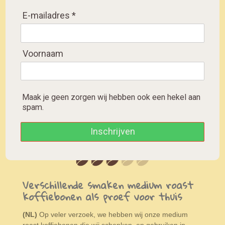
E-mailadres *
"The Gift Shop"
Probepackung
Kaffeebohnen
Voornaam
Maak je geen zorgen wij hebben ook een hekel aan
spam.
S
S
S
S
Inschrijven
h
h
h
h
a
a
a
a
r
r
r
r
e
e
e
e
Verschillende smaken medium roast
koffiebonen als proef voor thuis
(NL)
Op veler verzoek, we hebben wij onze medium