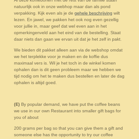
Al deze koffiebonen met de rest van de familie staan
natuurlijk ook in onze webhop maar dan als pond
verpakking. Kijk even als je de
gehele beschrijving
wilt
lezen. En jawel, we pakken het ook nog even gezellig
voor jullie in, maar geef dat wel even aan in het
opmerkingenveld aan het eind van de bestelling. Staat
daar niets dan gaan we ervan uit dat je het zelf in pakt.
We bieden dit pakket alleen aan via de webshop omdat
we het terplekke voor je maken en de koffie dus
maximaal vers is. Wil je het toch in de winkel komen
ophalen dan is dit geen probleem maar we hebben we
tijd nodig om het te maken dus bestellen en later de dag
ophalen is altijd goed.
(E)
By popular demand, we have put the coffee beans
we use in our own Restaurant into smaller gift bags for
you of about
200 grams per bag so that you can give them a gift and
someone else has the opportunity to try our coffee