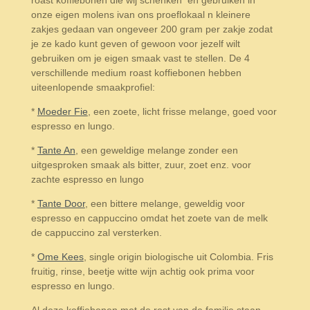
roast koffiebonen die wij schenken en gebruiken in
onze eigen molens ivan ons proeflokaal n kleinere
zakjes gedaan van ongeveer 200 gram per zakje zodat
je ze kado kunt geven of gewoon voor jezelf wilt
gebruiken om je eigen smaak vast te stellen. De 4
verschillende medium roast koffiebonen hebben
uiteenlopende smaakprofiel:
*
Moeder Fie
, een zoete, licht frisse melange, goed voor
espresso en lungo.
*
Tante An
, een geweldige melange zonder een
uitgesproken smaak als bitter, zuur, zoet enz. voor
zachte espresso en lungo
*
Tante Door
, een bittere melange, geweldig voor
espresso en cappuccino omdat het zoete van de melk
de cappuccino zal versterken.
*
Ome Kees
, single origin biologische uit Colombia. Fris
fruitig, rinse, beetje witte wijn achtig ook prima voor
espresso en lungo.