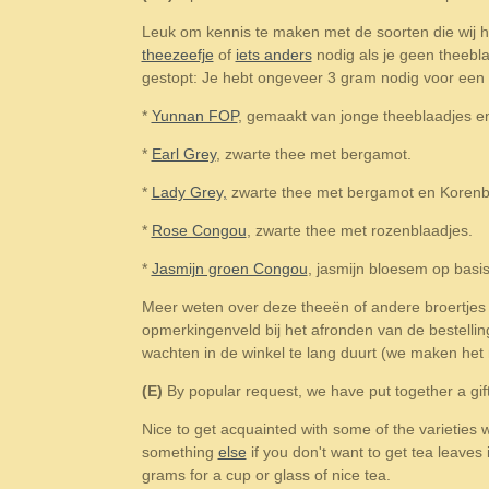
Leuk om kennis te maken met de soorten die wij he
theezeefje
of
iets anders
nodig als je geen theebl
gestopt: Je hebt ongeveer 3 gram nodig voor een b
*
Yunnan FOP
, gemaakt van jonge theeblaadjes en 
*
Earl Grey
, zwarte thee met bergamot.
*
Lady Grey,
zwarte thee met bergamot en Koren
*
Rose Congou
, zwarte thee met rozenblaadjes.
*
Jasmijn groen Congou
, jasmijn bloesem op basi
Meer weten over deze theeën of andere broertjes 
opmerkingenveld bij het afronden van de bestelling.
wachten in de winkel te lang duurt (we maken het 
(E)
By popular request, we have put together a gif
Nice to get acquainted with some of the varieties 
something
else
if you don't want to get tea leave
grams for a cup or glass of nice tea.