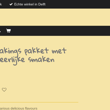
jk
Echte winkel in Delft
akings pakket met
heerlijke smaken
arious delicious flavours