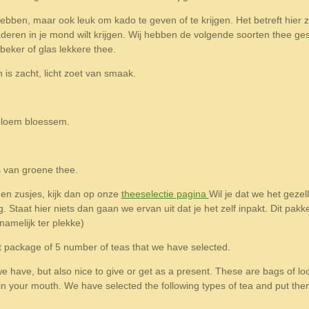
bben, maar ook leuk om kado te geven of te krijgen. Het betreft hier z
aderen in je mond wilt krijgen. Wij hebben de volgende soorten thee g
eker of glas lekkere thee.
is zacht, licht zoet van smaak.
bloem bloessem.
s van groene thee.
en zusjes, kijk dan op onze
theeselectie pagina
Wil je dat we het gezel
 Staat hier niets dan gaan we ervan uit dat je het zelf inpakt. Dit pakke
namelijk ter plekke)
t package of 5 number of teas that we have selected.
we have, but also nice to give or get as a present. These are bags of l
s in your mouth. We have selected the following types of tea and put t