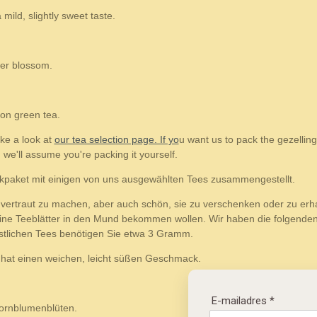
mild, slightly sweet taste.
wer blossom.
on green tea.
ake a look at
our tea selection page. If yo
u want us to pack the gezelling
 we'll assume you're packing it yourself.
kpaket mit einigen von uns ausgewählten Tees zusammengestellt.
n vertraut zu machen, aber auch schön, sie zu verschenken oder zu erh
ine Teeblätter in den Mund bekommen wollen. Wir haben die folgenden
östlichen Tees benötigen Sie etwa 3 Gramm.
, hat einen weichen, leicht süßen Geschmack.
E-mailadres *
ornblumenblüten.