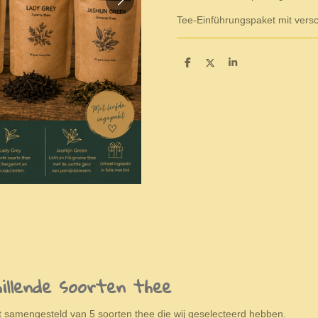
Tee-Einführungspaket mit vers
S
S
S
h
h
h
a
a
a
r
r
r
e
e
e
llende soorten thee
samengesteld van 5 soorten thee die wij geselecteerd hebben.