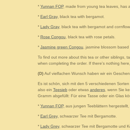
*
Yunnan FOP
, made from young tea leaves, has a 
*
Earl Gray,
black tea with bergamot.
*
Lady Gray
, black tea with bergamot and cornflo
*
Rose Congou
, black tea with rose petals.
*
Jasmine green Congou
, jasmine blossom based 
To find out more about this tea or other siblings, t
when completing the order. If there's nothing here,
(D)
Auf vielfachen Wunsch haben wir ein Geschen
Es ist schön, sich mit den 5 verschiedenen Sorte
also ein
Teesieb
oder etwas
anderes
, wenn Sie ke
Gramm abgefüllt: Für eine Tasse oder ein Glas k
*
Yunnan FOP,
aus jungen Teeblättern hergestellt
*
Earl Grey,
schwarzer Tee mit Bergamotte.
*
Lady Grey
, schwarzer Tee mit Bergamotte und K