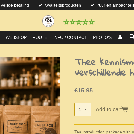
Veilige betaling
Kwaliteitsproducten
Puur en ambachteli
⭐️⭐️⭐️⭐️⭐️
WEBSHOP
ROUTE
INFO / CONTACT
PHOTO'S
Thee kennism
verschillende 
€15.95
Add to cart
Tea introduction package with v