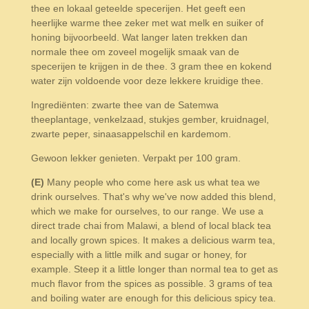
thee en lokaal geteelde specerijen. Het geeft een
heerlijke warme thee zeker met wat melk en suiker of
honing bijvoorbeeld. Wat langer laten trekken dan
normale thee om zoveel mogelijk smaak van de
specerijen te krijgen in de thee. 3 gram thee en kokend
water zijn voldoende voor deze lekkere kruidige thee.
Ingrediënten: zwarte thee van de Satemwa
theeplantage, venkelzaad, stukjes gember, kruidnagel,
zwarte peper, sinaasappelschil en kardemom.
Gewoon lekker genieten. Verpakt per 100 gram.
(E)
Many people who come here ask us what tea we
drink ourselves. That's why we've now added this blend,
which we make for ourselves, to our range. We use a
direct trade chai from Malawi, a blend of local black tea
and locally grown spices. It makes a delicious warm tea,
especially with a little milk and sugar or honey, for
example. Steep it a little longer than normal tea to get as
much flavor from the spices as possible. 3 grams of tea
and boiling water are enough for this delicious spicy tea.