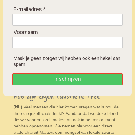
E-mailadres *
Rob's personal favorite,
a black tea with lots of
delicious flavors.
Voornaam
Robs persönlicher
Favorit, ein schwarzer
Tee mit vielen
Leckereien.
Maak je geen zorgen wij hebben ook een hekel aan
spam.
S
S
S
S
Inschrijven
h
h
h
h
a
a
a
a
r
r
r
r
Rob zijn eigen favoriete thee
e
e
e
e
(NL)
Veel mensen die hier komen vragen wat is nou de
thee die jezelf vaak drinkt? Vandaar dat we deze blend
die we voor ons zelf maken nu ook in het assortiment
hebben opgenomen. We nemen hiervoor een direct
trade chai uit Malawi, een mengsel van lokale zwarte