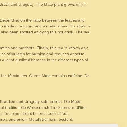
s Brazil and Uruguay. The Mate plant grows only in
). Depending on the ratio between the leaves and
cup made of a gourd and a metal straw.This straw is
lso been spotted enjoying this hot drink. The tea
ins and nutrients. Finally, this tea is known as a
so stimulates fat burning and reduces appetite.
 lot of quality difference in the different types of
p for 10 minutes. Green Mate contains caffeine. Do
rasilien und Uruguay sehr beliebt. Die Maté-
f traditionelle Weise durch Trocknen der Blätter
r Tee einen leicht bitteren oder süßen
rbis und einem Metallstrohhalm besteht.