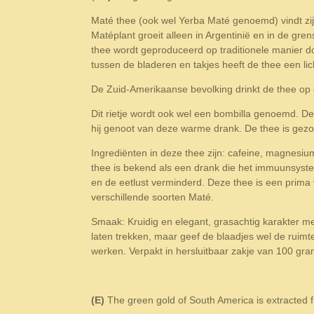
Maté thee (ook wel Yerba Maté genoemd) vindt zij
Matéplant groeit alleen in Argentinië en in de gr
thee wordt geproduceerd op traditionele manier do
tussen de bladeren en takjes heeft de thee een lic
De Zuid-Amerikaanse bevolking drinkt de thee op e
Dit rietje wordt ook wel een bombilla genoemd.
De
hij genoot van deze warme drank. De thee is gezon
Ingrediënten in deze thee zijn: cafeine, magnesi
thee is bekend als een drank die het immuunsyste
en de eetlust verminderd. Deze thee is een prima v
verschillende soorten Maté.
Smaak: Kruidig en elegant, grasachtig karakter me
laten trekken, maar geef de blaadjes wel de ruimt
werken.
Verpakt in hersluitbaar zakje van 100 gr
(E)
The green gold of South America is extracted 