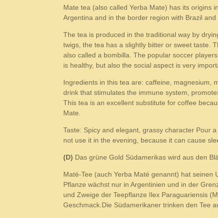
Mate tea (also called Yerba Mate) has its origins i
Argentina and in the border region with Brazil an
The tea is produced in the traditional way by dryi
twigs, the tea has a slightly bitter or sweet tast
also called a bombilla. The popular soccer player
is healthy, but also the social aspect is very impo
Ingredients in this tea are: caffeine, magnesium, 
drink that stimulates the immune system, promotes
This tea is an excellent substitute for coffee becau
Mate.
Taste: Spicy and elegant, grassy character Pour a 
not use it in the evening, because it can cause s
(D)
Das grüne Gold Südamerikas wird aus den Bl
Maté-Tee (auch Yerba Maté genannt) hat seinen Ur
Pflanze wächst nur in Argentinien und in der Gren
und Zweige der Teepflanze Ilex Paraguariensis (Ma
Geschmack.Die Südamerikaner trinken den Tee auf 