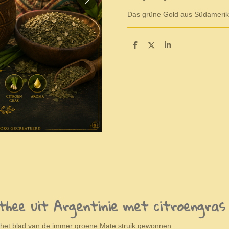
Das grüne Gold aus Südameri
S
S
S
h
h
h
a
a
a
r
r
r
e
e
e
hee uit Argentinie met citroengras
 het blad van de immer groene Mate struik gewonnen.