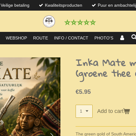
Veilige betaling
Kwaliteitsproducten
Puur en ambachteli
⭐️⭐️⭐️⭐️⭐️
WEBSHOP
ROUTE
INFO / CONTACT
PHOTO'S
Inka Mate me
(groene thee
€5.95
Add to cart
The green gold of South Ameri