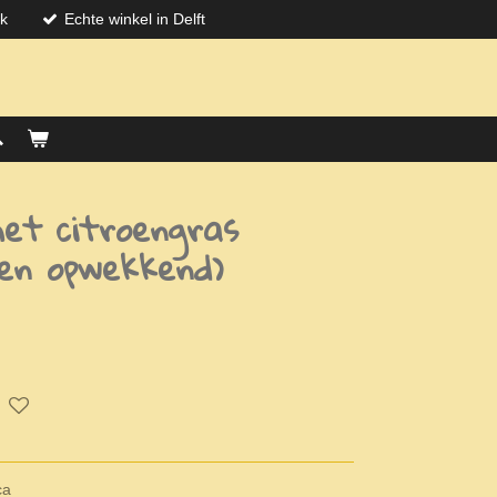
jk
Echte winkel in Delft
t citroengras
 en opwekkend)
ca