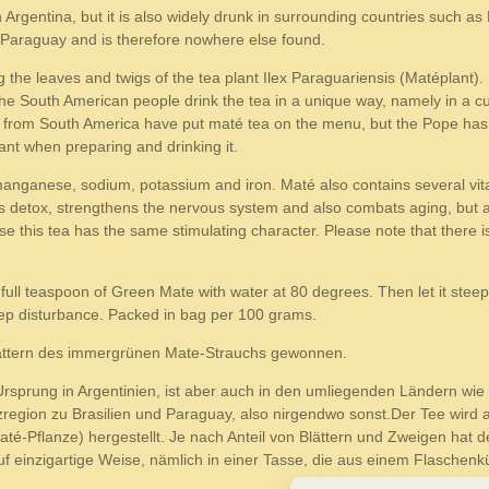
n Argentina, but it is also widely drunk in surrounding countries such a
d Paraguay and is therefore nowhere else found.
ng the leaves and twigs of the tea plant Ilex Paraguariensis (Matéplant
e. The South American people drink the tea in a unique way, namely in a 
s from South America have put maté tea on the menu, but the Pope has a
rtant when preparing and drinking it.
manganese, sodium, potassium and iron. Maté also contains several vitam
 detox, strengthens the nervous system and also combats aging, but al
se this tea has the same stimulating character. Please note that there is a
full teaspoon of Green Mate with water at 80 degrees. Then let it stee
leep disturbance. Packed in bag per 100 grams.
ättern des immergrünen Mate-Strauchs gewonnen.
sprung in Argentinien, ist aber auch in den umliegenden Ländern wie B
zregion zu Brasilien und Paraguay, also nirgendwo sonst.Der Tee wird au
té-Pflanze) hergestellt. Je nach Anteil von Blättern und Zweigen hat de
einzigartige Weise, nämlich in einer Tasse, die aus einem Flaschenkü