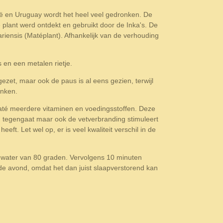
ië en Uruguay wordt het heel veel gedronken. De
 plant werd ontdekt en gebruikt door de Inka's. De
riensis (Matéplant). Afhankelijk van de verhouding
 en een metalen rietje.
ezet, maar ook de paus is al eens gezien, terwijl
rinken.
Maté meerdere vitaminen en voedingsstoffen. Deze
g tegengaat maar ook de vetverbranding stimuleert
t. Let wel op, er is veel kwaliteit verschil in de
 water van 80 graden. Vervolgens 10 minuten
de avond, omdat het dan juist slaapverstorend kan