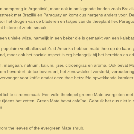
n oorsprong in Argentinië, maar ook in omliggende landen zoals Brazil
ensstreek met Brazilië en Paraguay en komt dus nergens anders voor. De
or het drogen van de bladeren en takjes van de theeplant Ilex Paragua
ht bittere of zoete smaak.
en unieke wijze, namelijk in een beker die is gemaakt van een kalebas
 populaire voetballers uit Zuid-Amerika hebben maté thee op de kaart g
d, maar ook het sociale aspect is erg belangrijk bij het bereiden en d
um, mangaan, natrium, kalium, ijzer, citroengras en aroma. Ook bevat 
em bevordert, detox bevordert, het zenuwstelsel versterkt, verouderin
ervanger voor koffie omdat deze thee hetzelfde opwekkende karakter heef
t lichte citroensmaak.
Een volle theelepel groene Mate overgieten met
e
tijdens het zetten.
Green Mate bevat cafeïne. Gebruik het dus niet in 
am
from the leaves of the evergreen Mate shrub.