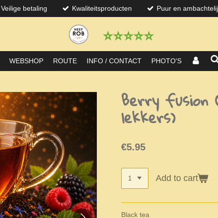
Veilige betaling
Kwaliteitsproducten
Puur en ambachteli
⭐️⭐️⭐️⭐️⭐️
WEBSHOP
ROUTE
INFO / CONTACT
PHOTO'S
Berry fusion
lekkers)
€5.95
Add to cart
Black tea