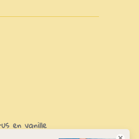
s en vanille
×
uchten met in het bijzonder frambozen. Een thee