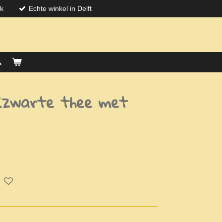
jk
Echte winkel in Delft
 (zwarte thee met