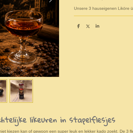
Unsere 3 hauseigenen Liköre ü
S
S
S
h
h
h
a
a
a
r
r
r
e
e
e
telijke likeuren in stapelflesjes
et kiezen kan of gewoon een super leuk en lekker kado zoekt. De 3 fle