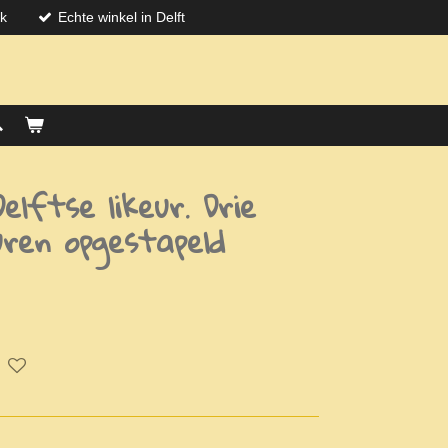
jk
Echte winkel in Delft
elftse likeur. Drie
uren opgestapeld