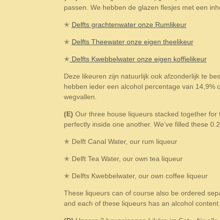
passen. We hebben de glazen flesjes met een inhou
✭
Delfts grachtenwater onze Rumlikeur
✭
Delfts Theewater onze eigen theelikeur
✭
Delfts Kwebbelwater onze eigen koffielikeur
Deze likeuren zijn natuurlijk ook afzonderlijk te b
hebben ieder een alcohol percentage van 14,9% o
wegvallen.
(E)
Our three house liqueurs stacked together for th
perfectly inside one another. We’ve filled these 0.2
✭ Delft Canal Water, our rum liqueur
✭ Delft Tea Water, our own tea liqueur
✭ Delfts Kwebbelwater, our own coffee liqueur
These liqueurs can of course also be ordered sepa
and each of these liqueurs has an alcohol content