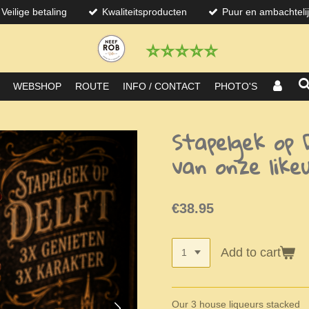
Veilige betaling
Kwaliteitsproducten
Puur en ambachteli
⭐️⭐️⭐️⭐️⭐️
WEBSHOP
ROUTE
INFO / CONTACT
PHOTO'S
Stapelgek op D
van onze like
€38.95
Add to cart
Our 3 house liqueurs stacked